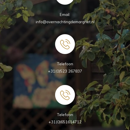
Email:
info@overnachtingdemargriet.nl
Telefoon
+31(0)523 267837
Telefoon
+31(0)651614712